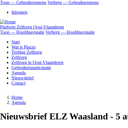
Overslaan
Toon — Gebruikersmenu
Verberg — Gebruikersmenu
en
Gebruikersmenu
Inloggen
naar
de
inhoud
Platform Zelfzorg Oost-Vlaanderen
gaan
Toon — Hoofdnavigatie
Verberg — Hoofdnavigatie
Hoofdnavigatie
Start
Wat is Plazzo
Trefdag Zelfzorg
Zelfzorg
Zelfzorg in Oost-Vlaanderen
Gebruikersparticipatie
Agenda
Nieuwsbrief
Contact
Home
Agenda
Kruimelpad
Nieuwsbrief ELZ Waasland - 5 a